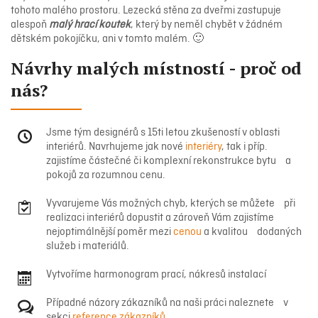
tohoto malého prostoru. Lezecká stěna za dveřmi zastupuje
alespoň
malý hrací koutek
, který by neměl chybět v žádném
dětském pokojíčku, ani v tomto malém. 🙂
Návrhy malých místností - proč od
nás?
Jsme tým designérů s 15ti letou zkušeností v oblasti
interiérů. Navrhujeme jak nové
interiéry
, tak i příp.
zajistíme částečné či komplexní rekonstrukce bytu a
pokojů za rozumnou cenu.
Vyvarujeme Vás možných chyb, kterých se můžete při
realizaci interiérů dopustit a zároveň Vám zajistíme
nejoptimálnější poměr mezi
cenou
a kvalitou dodaných
služeb i materiálů.
Vytvoříme harmonogram prací, nákresů instalací
Případné názory zákazníků na naši práci naleznete v
sekci
reference zákazníků