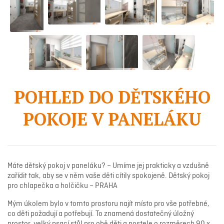
POHLED DO DĚTSKÉHO
POKOJE V PANELÁKU
Máte dětský pokoj v paneláku? – Umíme jej prakticky a vzdušně
zařídit tak, aby se v něm vaše děti cítily spokojeně. Dětský pokoj
pro chlapečka a holčičku – PRAHA
Mým úkolem bylo v tomto prostoru najít místo pro vše potřebné,
co děti požadují a potřebují. To znamená dostatečný úložný
prostor, velký psací stůl pro obě děti a postele o rozměrech 90 x