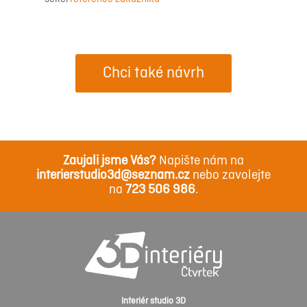
Chci také návrh
Zaujali jsme Vás?
Napište nám na
interierstudio3d@seznam.cz
nebo zavolejte
na
723 506 986
.
Interiér studio 3D