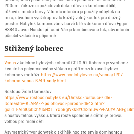
200cm. Zákazníci požadovali dekor dřeva s kombinací bílé,
růžové a modré barvy. V tomto interiéru je použitý nábytek na
míru, abychom využili opravdu každý volný koutek pro úložný
prostor. Nábytek kombinován v barvě bílé s dekorem dřeva Egger
H3840 Javor Mandal přírodní. Vše je kombinováno tak, aby interiér
působil vzdušně a příjemně.
Střižený koberec
Venus
z kolekce bytových koberců COLORO. Koberec je vyroben z
kvalitního polyamidového vlákna a patří mezi luxusní bytové
koberce v metráži.
https://www.podlahylevne.eu/venus/1207-
koberec-venus-6749-sedy.html
Rostoucí židle Domestav
https://www.rostoucinabytek.eu/Detska-rostouci-zidle-
Domestav-KLARA-2-polohovaci-prirodni-d843.htm?
gclid=EAIaIQobChMI5NX1_YOb6gIVkk8YCh3mGw2vEAQYAiABEgL
s nastavitelnou výškou, která roste společně s dětmi je pravou
volbou pro malé děti.
Asymetrický tvar úchytek a skříněk nad stolem je dominantou