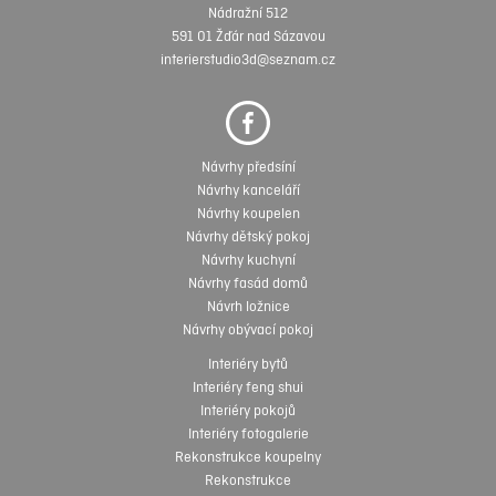
Nádražní 512
591 01 Žďár nad Sázavou
interierstudio3d@seznam.cz
Návrhy předsíní
Návrhy kanceláří
Návrhy koupelen
Návrhy dětský pokoj
Návrhy kuchyní
Návrhy fasád domů
Návrh ložnice
Návrhy obývací pokoj
Interiéry bytů
Interiéry feng shui
Interiéry pokojů
Interiéry fotogalerie
Rekonstrukce koupelny
Rekonstrukce