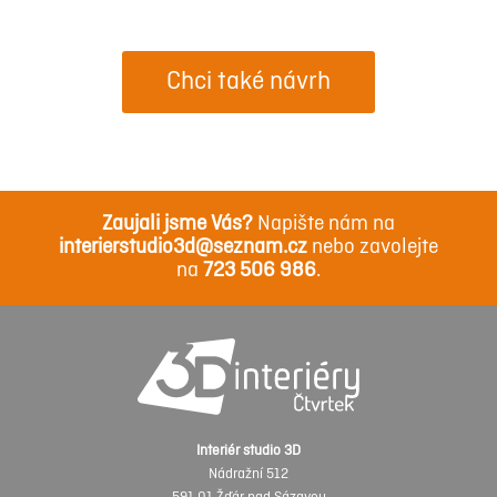
Chci také návrh
Zaujali jsme Vás?
Napište nám na
interierstudio3d@seznam.cz
nebo zavolejte
na
723 506 986
.
Interiér studio 3D
Nádražní 512