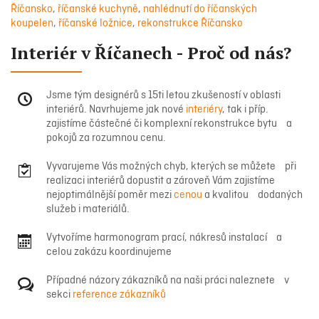
Říčansko
,
říčanské kuchyně
,
nahlédnutí do říčanských
koupelen
,
říčanské ložnice
,
rekonstrukce Říčansko
Interiér v Říčanech - Proč od nás?
Jsme tým designérů s 15ti letou zkušeností v oblasti
interiérů. Navrhujeme jak nové
interiéry
, tak i příp.
zajistíme částečné či komplexní rekonstrukce bytu a
pokojů za rozumnou cenu.
Vyvarujeme Vás možných chyb, kterých se můžete při
realizaci interiérů dopustit a zároveň Vám zajistíme
nejoptimálnější poměr mezi
cenou
a kvalitou dodaných
služeb i materiálů.
Vytvoříme harmonogram prací, nákresů instalací a
celou zakázu koordinujeme
Případné názory zákazníků na naši práci naleznete v
sekci
reference zákazníků