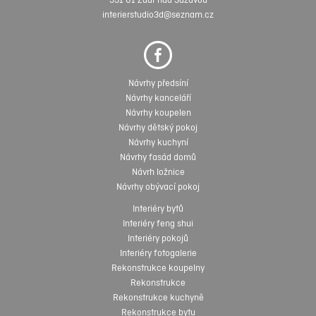
591 01 Žďár nad Sázavou
interierstudio3d@seznam.cz
Návrhy předsíní
Návrhy kanceláří
Návrhy koupelen
Návrhy dětský pokoj
Návrhy kuchyní
Návrhy fasád domů
Návrh ložnice
Návrhy obývací pokoj
Interiéry bytů
Interiéry feng shui
Interiéry pokojů
Interiéry fotogalerie
Rekonstrukce koupelny
Rekonstrukce
Rekonstrukce kuchyně
Rekonstrukce bytu