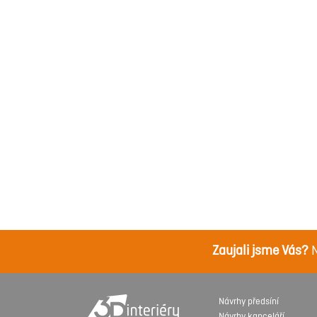
Zaujali jsme Vás?
N
Návrhy předsíní
Návrhy kanceláří