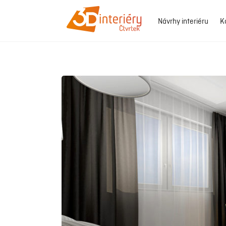
Návrhy interiéru
K