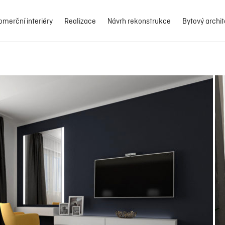
omerční interiéry
Realizace
Návrh rekonstrukce
Bytový archit