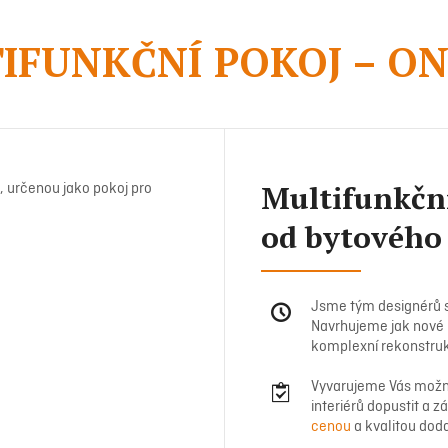
IFUNKČNÍ POKOJ – ON
Multifunkční 
, určenou jako pokoj pro
od bytového
Jsme tým designérů s 1
Navrhujeme jak nové
komplexní rekonstruk
Vyvarujeme Vás možný
interiérů dopustit a 
cenou
a kvalitou doda