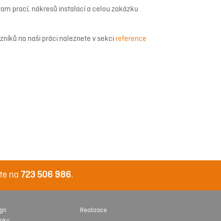
m prací, nákresů instalací a celou zakázku
níků na naši práci naleznete v sekci
reference
te na
723 506 986
.
ign
Realizace
inky