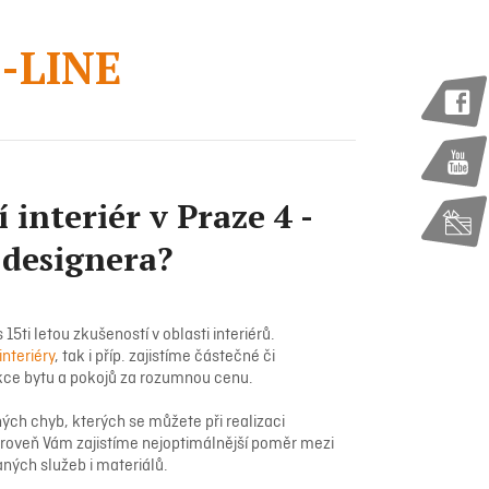
-LINE
interiér v Praze 4 -
 designera?
5ti letou zkušeností v oblasti interiérů.
interiéry
, tak i příp. zajistíme částečné či
ce bytu a pokojů za rozumnou cenu.
ch chyb, kterých se můžete při realizaci
zároveň Vám zajistíme nejoptimálnější poměr mezi
ných služeb i materiálů.