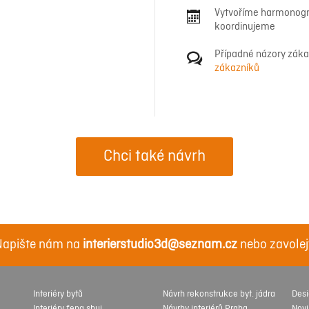
Vytvoříme harmonogra
koordinujeme
Případné názory zákaz
zákazníků
Chci také návrh
apište nám na
interierstudio3d@seznam.cz
nebo zavolej
Interiéry bytů
Návrh rekonstrukce byt. jádra
Des
Interiéry feng shui
Návrhy interiérů Praha
Nov