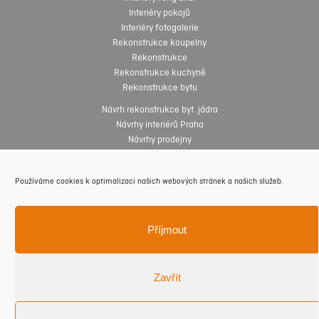
Interiéry pokojů
Interiéry fotogalerie
Rekonstrukce koupelny
Rekonstrukce
Rekonstrukce kuchyně
Rekonstrukce bytu
Návrh rekonstrukce byt. jádra
Návrhy interiérů Praha
Návrhy prodejny
Návrhy interiérů online
Návrhy interiéru zdarma
Používáme cookies k optimalizaci našich webových stránek a našich služeb.
Interiéry fotogalerie
Bytový architekt
Bytový designer
Příjmout
Design
Novinky
Realizace
Zavřít