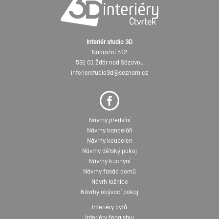
Interiér studio 3D
Nádražní 512
591 01 Žďár nad Sázavou
interierstudio3d@seznam.cz
Návrhy předsíní
Návrhy kanceláří
Návrhy koupelen
Návrhy dětský pokoj
Návrhy kuchyní
Návrhy fasád domů
Návrh ložnice
Návrhy obývací pokoj
Interiéry bytů
Interiéry feng shui