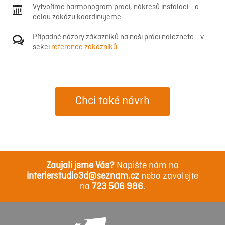
Vytvoříme harmonogram prací, nákresů instalací a
celou zakázu koordinujeme
Případné názory zákazníků na naši práci naleznete v
sekci
reference zákazníků
Chci také návrh
Zaujali jsme Vás?
Napište nám na
interierstudio3d@seznam.cz
nebo zavolejte
na
723 506 986
.