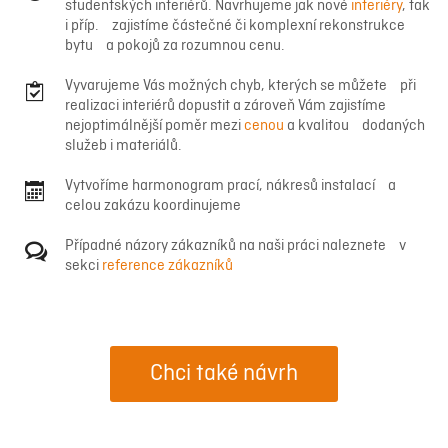
studentských interiérů. Navrhujeme jak nové
interiéry
, tak
i příp. zajistíme částečné či komplexní rekonstrukce
bytu a pokojů za rozumnou cenu.
Vyvarujeme Vás možných chyb, kterých se můžete při
realizaci interiérů dopustit a zároveň Vám zajistíme
nejoptimálnější poměr mezi
cenou
a kvalitou dodaných
služeb i materiálů.
Vytvoříme harmonogram prací, nákresů instalací a
celou zakázu koordinujeme
Případné názory zákazníků na naši práci naleznete v
sekci
reference zákazníků
Chci také návrh