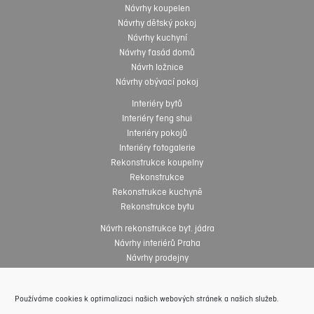
Návrhy koupelen
Návrhy dětský pokoj
Návrhy kuchyní
Návrhy fasád domů
Návrh ložnice
Návrhy obývací pokoj
Interiéry bytů
Interiéry feng shui
Interiéry pokojů
Interiéry fotogalerie
Rekonstrukce koupelny
Rekonstrukce
Rekonstrukce kuchyně
Rekonstrukce bytu
Návrh rekonstrukce byt. jádra
Návrhy interiérů Praha
Návrhy prodejny
Návrhy interiérů online
Návrhy interiéru zdarma
Používáme cookies k optimalizaci našich webových stránek a našich služeb.
Interiéry fotogalerie