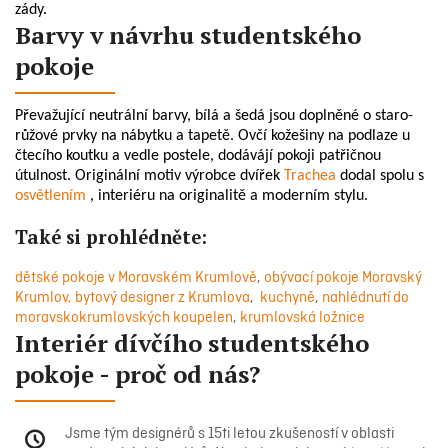
zády.
Barvy v návrhu studentského
pokoje
Převažující neutrální barvy, bílá a šedá jsou doplněné o staro-
růžové prvky na nábytku a tapetě. Ovčí kožešiny na podlaze u
čtecího koutku a vedle postele, dodávájí pokoji patřičnou
útulnost. Originální motiv výrobce dvířek
Trachea
dodal spolu s
osvětlením
, interiéru na originalitě a moderním stylu.
Také si prohlédněte:
dětské pokoje v Moravském Krumlově
,
obývací pokoje Moravský
Krumlov,
bytový designer z Krumlova
,
kuchyně
,
nahlédnutí do
moravskokrumlovských koupelen
,
krumlovská ložnice
Interiér dívčího studentského
pokoje - proč od nás?
Jsme tým designérů s 15ti letou zkušeností v oblasti