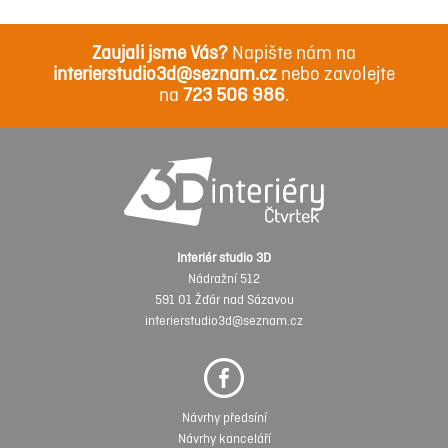
Zaujali jsme Vás?
Napište nám na
interierstudio3d@seznam.cz
nebo zavolejte
na
723 506 986
.
Interiér studio 3D
Nádražní 512
591 01 Žďár nad Sázavou
interierstudio3d@seznam.cz
Návrhy předsíní
Návrhy kanceláří