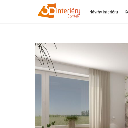
Návrhy interiéru
K