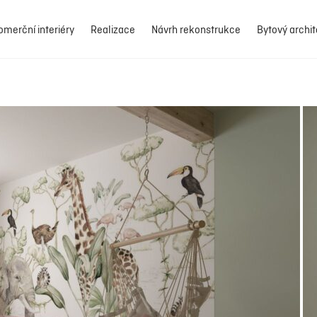
omerční interiéry
Realizace
Návrh rekonstrukce
Bytový archit