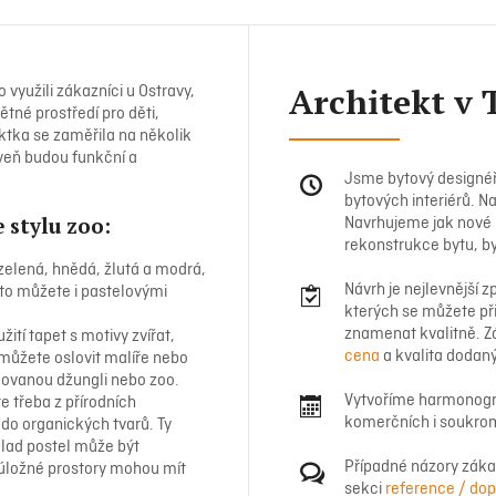
Architekt v 
 využili zákazníci u Ostravy,
ětné prostředí pro děti,
ektka se zaměřila na několik
oveň budou funkční a
Jsme bytový designéři 
bytových interiérů. Na
 stylu zoo:
Navrhujeme jak nové
rekonstrukce bytu, b
o zelená, hnědá, žlutá a modrá,
Návrh je nejlevnější
t to můžete i pastelovými
kterých se můžete při 
znamenat kvalitně. Z
žití tapet s motivy zvířat,
cena
a kvalita dodaný
ě můžete oslovit malíře nebo
alovanou džungli nebo zoo.
Vytvoříme harmonogra
e třeba z přírodních
komerčních i soukrom
 do organických tvarů. Ty
klad postel může být
Případné názory zákaz
úložné prostory mohou mít
sekci
reference / do