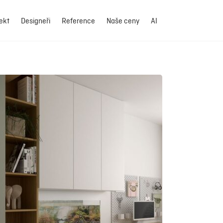
ekt
Designeři
Reference
Naše ceny
AI