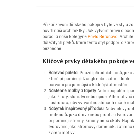
Při zařizování dětského pokoje v bytě ve stylu zoo
návrh naší architektky. Jak vytvořit hravé a podn
poradila naše kolegyně
Pavla Beranová
. Archit
důležitých prvků, které tento styl podpoří a zár
bezpečné.
Klíčové prvky dětského pokoje ve
Barevná paleta
: Použití přírodních tónů, jak
které připomínají džungli nebo safari. Doplni
barvami pro jemnější a klidnější atmosféru.
Nástěnné malby a tapety
: Velmi populární pou
jako žirafy, sloni, lvi nebo opice. Alternativn
ilustrátora, aby vytvořil na stěnách ručně m
Nábytek inspirovaný přírodou
: Nábytek vyrobt
materiálů, jako dřevo nebo proutí, a tvarován
připomínají stromy, kmeny nebo skály. Napří
tvarovaná jako stromový domeček, zatímco 
zvířecí motivy.