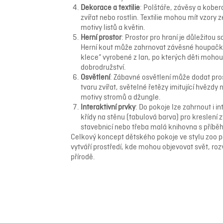
Dekorace a textilie
: Polštáře, závěsy a kob
zvířat nebo rostlin. Textilie mohou mít vzory 
motivy listů a květin.
Herní prostor
: Prostor pro hraní je důležitou
Herní kout může zahrnovat závěsné houpačky
klece“ vyrobené z lan, po kterých děti mohou 
dobrodružství.
Osvětlení
: Zábavné osvětlení může dodat pro
tvaru zvířat, světelné řetězy imitující hvězdy 
motivy stromů a džungle.
Interaktivní prvky
: Do pokoje lze zahrnout i in
křídy na stěnu (tabulová barva) pro kreslení z
stavebnicí nebo třeba malá knihovna s příběh
Celkový koncept dětského pokoje ve stylu zoo po
vytváří prostředí, kde mohou objevovat svět, rozví
přírodě.