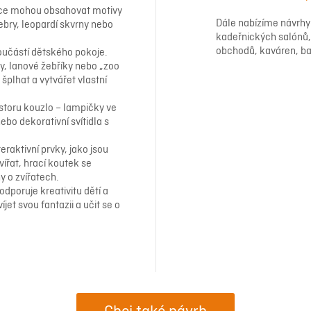
erce mohou obsahovat motivy
Dále nabízíme návrhy 
zebry, leopardí skvrny nebo
kadeřnických salónů, 
obchodů, kaváren, bar
 součástí dětského pokoje.
, lanové žebříky nebo „zoo
šplhat a vytvářet vlastní
storu kouzlo – lampičky ve
nebo dekorativní svítidla s
teraktivní prvky, jako jsou
vířat, hrací koutek se
y o zvířatech.
dporuje kreativitu dětí a
jet svou fantazii a učit se o