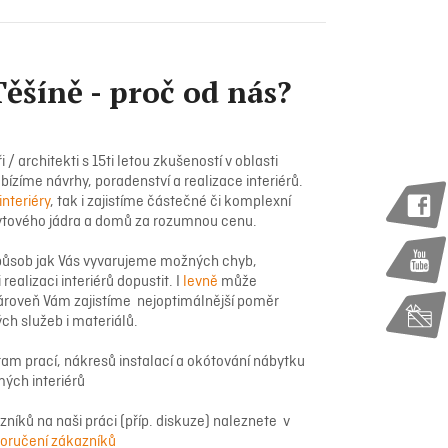
Těšíně - proč od nás?
/ architekti s 15ti letou zkušeností v oblasti
bízíme návrhy, poradenství a realizace interiérů.
interiéry
, tak i zajistíme částečné či komplexní
ytového jádra a domů za rozumnou cenu.
 způsob jak Vás vyvarujeme možných chyb,
realizaci interiérů dopustit. I
levně
může
ároveň Vám zajistíme nejoptimálnější poměr
ch služeb i materiálů.
m prací, nákresů instalací a okótování nábytku
ých interiérů
níků na naši práci (příp. diskuze) naleznete v
poručení zákazníků