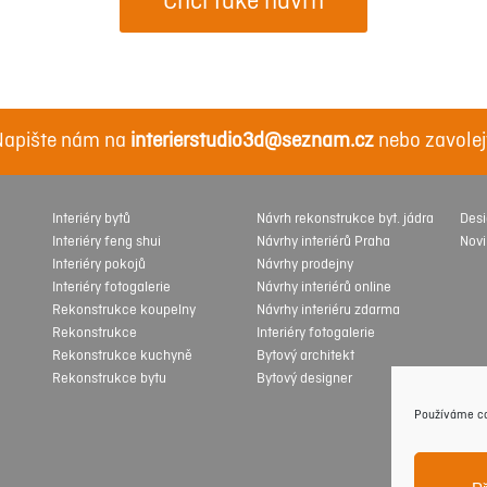
Chci také návrh
apište nám na
interierstudio3d@seznam.cz
nebo zavolej
Interiéry bytů
Návrh rekonstrukce byt. jádra
Des
Interiéry feng shui
Návrhy interiérů Praha
Nov
Interiéry pokojů
Návrhy prodejny
Interiéry fotogalerie
Návrhy interiérů online
Rekonstrukce koupelny
Návrhy interiéru zdarma
Rekonstrukce
Interiéry fotogalerie
Rekonstrukce kuchyně
Bytový architekt
Rekonstrukce bytu
Bytový designer
Používáme co