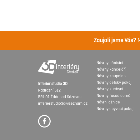
Zaujali jsme Vás?
N
Návrhy předsíní
Návrhy kanceláří
Návrhy koupelen
Návrhy dětský pokoj
Interiér studio 3D
Návrhy kuchyní
Nádražní 512
Návrhy fasád domů
591 01 Žďár nad Sázavou
Návrh ložnice
interierstudio3d@seznam.cz
Návrhy obývací pokoj