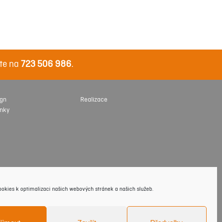
te na
723 506 986
.
ign
Realizace
inky
okies k optimalizaci našich webových stránek a našich služeb.