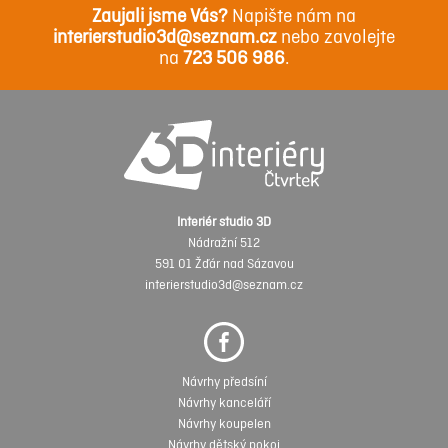
Zaujali jsme Vás?
Napište nám na
interierstudio3d@seznam.cz
nebo zavolejte
na
723 506 986
.
Interiér studio 3D
Nádražní 512
591 01 Žďár nad Sázavou
interierstudio3d@seznam.cz
Návrhy předsíní
Návrhy kanceláří
Návrhy koupelen
Návrhy dětský pokoj