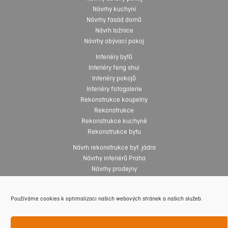
Návrhy kuchyní
Návrhy fasád domů
Návrh ložnice
Návrhy obývací pokoj
Interiéry bytů
Interiéry feng shui
Interiéry pokojů
Interiéry fotogalerie
Rekonstrukce koupelny
Rekonstrukce
Rekonstrukce kuchyně
Rekonstrukce bytu
Návrh rekonstrukce byt. jádra
Návrhy interiérů Praha
Návrhy prodejny
Návrhy interiérů online
Návrhy interiéru zdarma
Používáme cookies k optimalizaci našich webových stránek a našich služeb.
Interiéry fotogalerie
Bytový architekt
Bytový designer