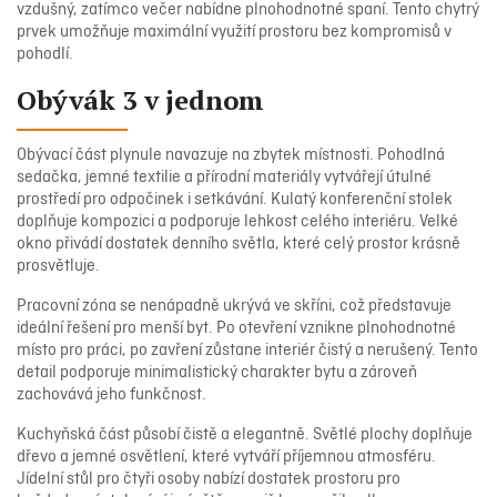
vzdušný, zatímco večer nabídne plnohodnotné spaní. Tento chytrý
prvek umožňuje maximální využití prostoru bez kompromisů v
pohodlí.
Obývák 3 v jednom
Obývací část plynule navazuje na zbytek místnosti. Pohodlná
sedačka, jemné textilie a přírodní materiály vytvářejí útulné
prostředí pro odpočinek i setkávání. Kulatý konferenční stolek
doplňuje kompozici a podporuje lehkost celého interiéru. Velké
okno přivádí dostatek denního světla, které celý prostor krásně
prosvětluje.
Pracovní zóna se nenápadně ukrývá ve skříni, což představuje
ideální řešení pro menší byt. Po otevření vznikne plnohodnotné
místo pro práci, po zavření zůstane interiér čistý a nerušený. Tento
detail podporuje minimalistický charakter bytu a zároveň
zachovává jeho funkčnost.
Kuchyňská část působí čistě a elegantně. Světlé plochy doplňuje
dřevo a jemné osvětlení, které vytváří příjemnou atmosféru.
Jídelní stůl pro čtyři osoby nabízí dostatek prostoru pro