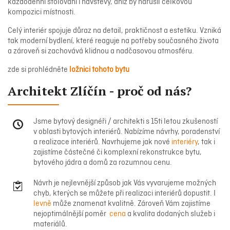
každodenní stolování i návštěvy, aniž by narušil celkovou
kompozici místnosti.
Celý interiér spojuje důraz na detail, praktičnost a estetiku. Vzniká
tak moderní bydlení, které reaguje na potřeby současného života
a zároveň si zachovává klidnou a nadčasovou atmosféru.
zde si prohlédněte
ložnici tohoto bytu
Architekt Zlíčín - proč od nás?
Jsme bytový designéři / architekti s 15ti letou zkušeností
v oblasti bytových interiérů. Nabízíme návrhy, poradenství
a realizace interiérů. Navrhujeme jak nové
interiéry
, tak i
zajistíme částečné či komplexní rekonstrukce bytu,
bytového jádra a domů za rozumnou cenu.
Návrh je nejlevnější způsob jak Vás vyvarujeme možných
chyb, kterých se můžete při realizaci interiérů dopustit. I
levně
může znamenat kvalitně. Zároveň Vám zajistíme
nejoptimálnější poměr
cena
a kvalita dodaných služeb i
materiálů.