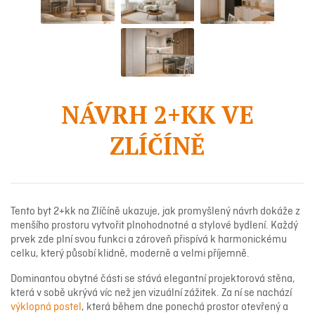
NÁVRH 2+KK VE
ZLÍČÍNĚ
Tento byt 2+kk na Zlíčíně ukazuje, jak promyšlený návrh dokáže z
menšího prostoru vytvořit plnohodnotné a stylové bydlení. Každý
prvek zde plní svou funkci a zároveň přispívá k harmonickému
celku, který působí klidně, moderně a velmi příjemně.
Dominantou obytné části se stává elegantní projektorová stěna,
která v sobě ukrývá víc než jen vizuální zážitek. Za ní se nachází
výklopná postel
, která během dne ponechá prostor otevřený a